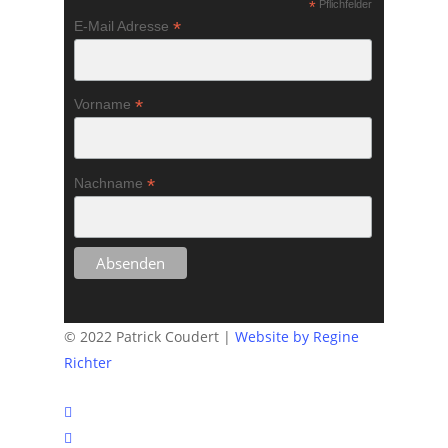
*
Pflichfelder
*
E-Mail Adresse
*
Vorname
*
Nachname
© 2022 Patrick Coudert |
Website by Regine
Richter
twitter
facebook