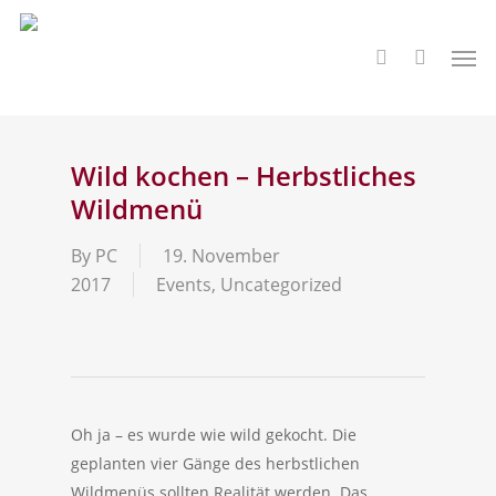
Skip
to
Men
search
main
content
Wild kochen – Herbstliches
Wildmenü
By
PC
19. November
2017
Events
,
Uncategorized
Oh ja – es wurde wie wild gekocht. Die
geplanten vier Gänge des herbstlichen
Wildmenüs sollten Realität werden. Das