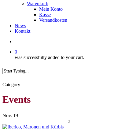
Warenkorb
Mein Konto
Kasse
Versandkosten
News
Kontakt
search
0
was successfully added to your cart.
Close
Category
Search
Events
Nov.
19
3