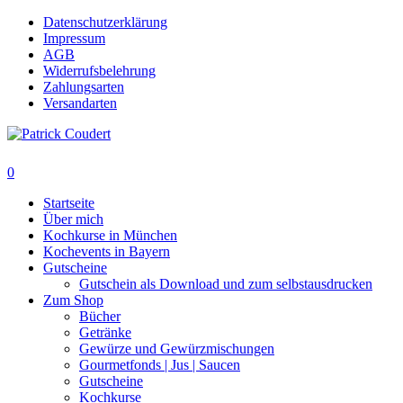
Skip
Datenschutzerklärung
to
Impressum
main
AGB
content
Widerrufsbelehrung
Zahlungsarten
Versandarten
search
0
Menu
Startseite
Über mich
Kochkurse in München
Kochevents in Bayern
Gutscheine
Gutschein als Download und zum selbstausdrucken
Zum Shop
Bücher
Getränke
Gewürze und Gewürzmischungen
Gourmetfonds | Jus | Saucen
Gutscheine
Kochkurse