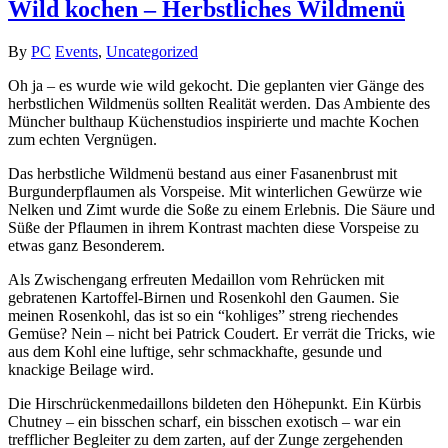
Wild kochen – Herbstliches Wildmenü
By
PC
Events
,
Uncategorized
Oh ja – es wurde wie wild gekocht. Die geplanten vier Gänge des
herbstlichen Wildmenüs sollten Realität werden. Das Ambiente des
Müncher bulthaup Küchenstudios inspirierte und machte Kochen
zum echten Vergnügen.
Das herbstliche Wildmenü bestand aus einer Fasanenbrust mit
Burgunderpflaumen als Vorspeise. Mit winterlichen Gewürze wie
Nelken und Zimt wurde die Soße zu einem Erlebnis. Die Säure und
Süße der Pflaumen in ihrem Kontrast machten diese Vorspeise zu
etwas ganz Besonderem.
Als Zwischengang erfreuten Medaillon vom Rehrücken mit
gebratenen Kartoffel-Birnen und Rosenkohl den Gaumen. Sie
meinen Rosenkohl, das ist so ein “kohliges” streng riechendes
Gemüse? Nein – nicht bei Patrick Coudert. Er verrät die Tricks, wie
aus dem Kohl eine luftige, sehr schmackhafte, gesunde und
knackige Beilage wird.
Die Hirschrückenmedaillons bildeten den Höhepunkt. Ein Kürbis
Chutney – ein bisschen scharf, ein bisschen exotisch – war ein
trefflicher Begleiter zu dem zarten, auf der Zunge zergehenden