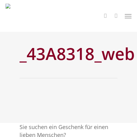
Skip
to
Men
search
main
content
_43A8318_web
Sie suchen ein Geschenk für einen
lieben Menschen?