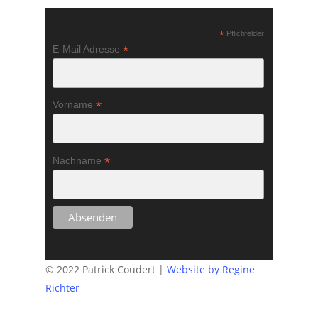
*
Pflichfelder
*
E-Mail Adresse
*
Vorname
*
Nachname
© 2022 Patrick Coudert |
Website by Regine
Richter