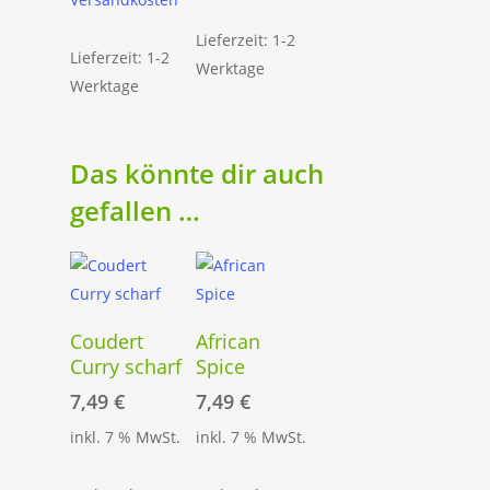
Lieferzeit: 1-2
Lieferzeit: 1-2
Werktage
Werktage
Das könnte dir auch
gefallen …
In Den
In Den
Coudert
African
Warenkorb
Warenkorb
Curry scharf
Spice
7,49
€
7,49
€
inkl. 7 % MwSt.
inkl. 7 % MwSt.