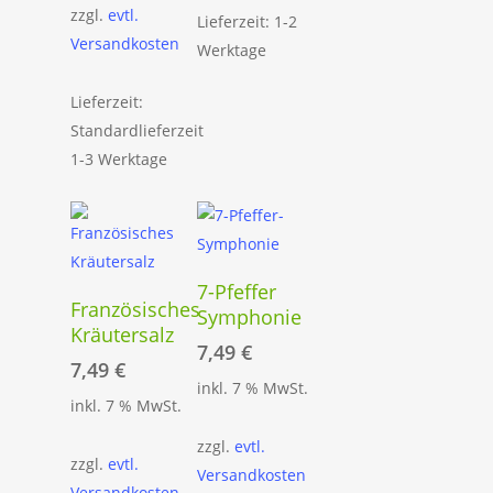
zzgl.
evtl.
Lieferzeit: 1-2
Versandkosten
Werktage
Lieferzeit:
Standardlieferzeit
1-3 Werktage
In Den
7-Pfeffer
In Den
Französisches
Warenkorb
Symphonie
Warenkorb
Kräutersalz
7,49
€
7,49
€
inkl. 7 % MwSt.
inkl. 7 % MwSt.
zzgl.
evtl.
zzgl.
evtl.
Versandkosten
Versandkosten