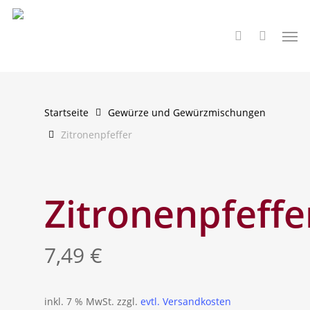
Skip
to
Men
search
main
content
Startseite
Gewürze und Gewürzmischungen
Zitronenpfeffer
Zitronenpfeffe
7,49
€
inkl. 7 % MwSt.
zzgl.
evtl. Versandkosten