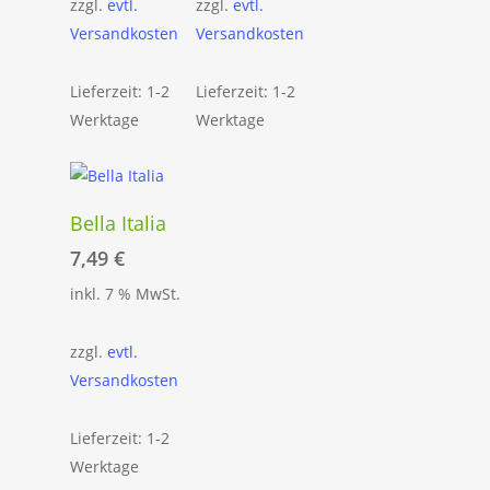
zzgl.
evtl.
zzgl.
evtl.
Versandkosten
Versandkosten
Lieferzeit: 1-2
Lieferzeit: 1-2
Werktage
Werktage
In Den
Bella Italia
Warenkorb
7,49
€
inkl. 7 % MwSt.
zzgl.
evtl.
Versandkosten
Lieferzeit: 1-2
Werktage