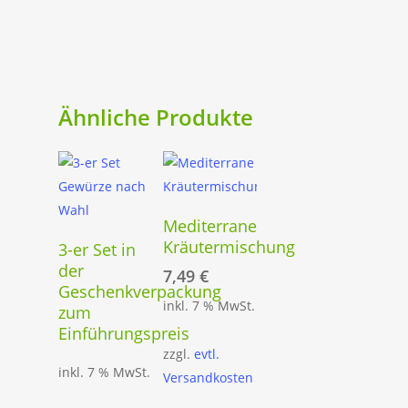
Ähnliche Produkte
In Den
Mediterrane
Warenkorb
Optionen
Kräutermischung
3-er Set in
Wählen
der
7,49
€
Geschenkverpackung
inkl. 7 % MwSt.
zum
Einführungspreis
zzgl.
evtl.
inkl. 7 % MwSt.
Versandkosten