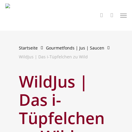
Skip
to
Men
search
main
content
Startseite
Gourmetfonds | Jus | Saucen
WildJus | Das i-Tüpfelchen zu Wild
WildJus |
Das i-
Tüpfelchen