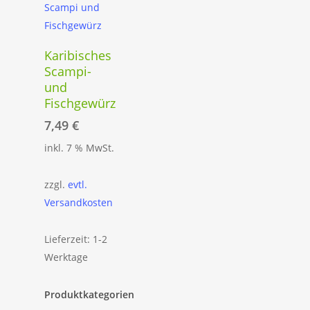
In Den
Karibisches
Warenkorb
Scampi-
und
Fischgewürz
7,49
€
inkl. 7 % MwSt.
zzgl.
evtl.
Versandkosten
Lieferzeit: 1-2
Werktage
Produktkategorien