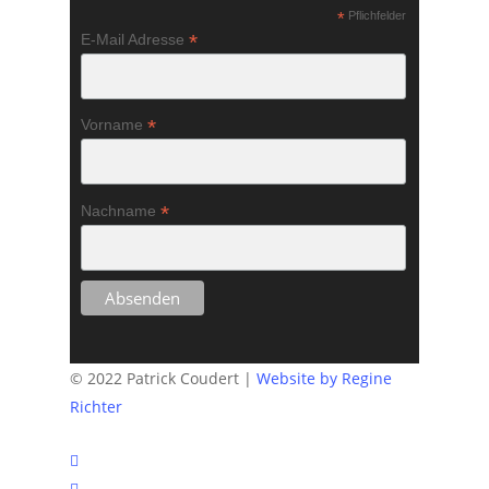
*
Pflichfelder
*
E-Mail Adresse
*
Vorname
*
Nachname
© 2022 Patrick Coudert |
Website by Regine
Richter
twitter