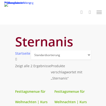
Skip
Datenschutzerklärung
Impressum
AGB
Widerrufsbelehrung
Zahlungsarten
Versandarten
to
Men
search
main
content
Sternanis
Startseite
Zeigt alle 2 Ergebnisse
Produkte
verschlagwortet mit
„Sternanis“
Festtagsmenue für
Festtagsmenue für
Weihnachten | Kurs
Weihnachten | Kurs