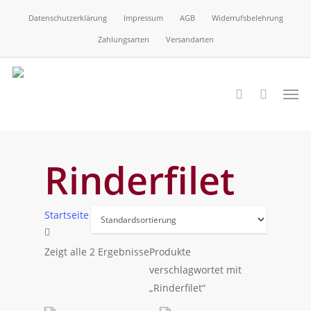
Skip
Datenschutzerklärung
Impressum
AGB
Widerrufsbelehrung
to
Zahlungsarten
Versandarten
main
content
Men
search
Rinderfilet
Startseite
Zeigt alle 2 Ergebnisse
Produkte
verschlagwortet mit
„Rinderfilet“