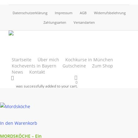
Skip
to
Datenschutzerklärung
Impressum
AGB
Widerrufsbelehrung
main
Zahlungsarten
Versandarten
content
Kriminalroman
Startseite
Über mich
Kochkurse in München
Startseite
Produkte
Kochevents in Bayern
Gutscheine
Zum Shop
News
Kontakt
verschlagwortet mit
search
Einzelnes Ergebnis wird angezeigt
„Kriminalroman“
0
was successfully added to your cart.
In den Warenkorb
MORDSKÖCHE – Ein