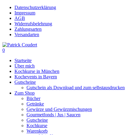
Skip
Datenschutzerklärung
to
Impressum
main
AGB
content
Widerrufsbelehrung
Zahlungsarten
Versandarten
search
0
Menu
Startseite
Über mich
Kochkurse in München
Kochevents in Bayern
Gutscheine
Gutschein als Download und zum selbstausdrucken
Zum Shop
Bücher
Getränke
Gewürze und Gewürzmischungen
Gourmetfonds | Jus | Saucen
Gutscheine
Kochkurse
Warenkorb