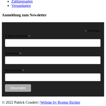
Zahlungsarten
Versandarten
Anmeldung zum Newsletter
*
Pflichfelder
*
E-Mail Adresse
*
Vorname
*
Nachname
© 2022 Patrick Coudert |
Website by Regine Richter