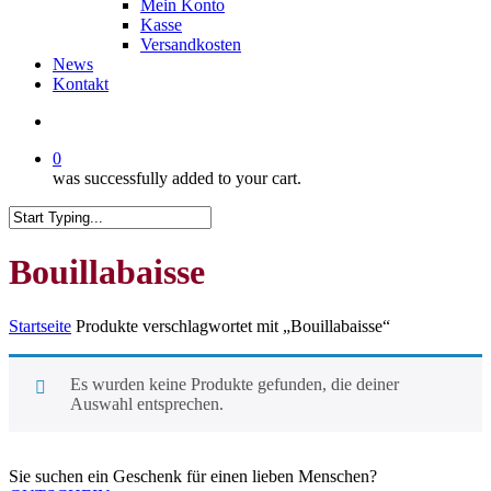
Mein Konto
Kasse
Versandkosten
News
Kontakt
search
0
was successfully added to your cart.
Close
Search
Bouillabaisse
Startseite
Produkte verschlagwortet mit „Bouillabaisse“
Es wurden keine Produkte gefunden, die deiner
Auswahl entsprechen.
Sie suchen ein Geschenk für einen lieben Menschen?