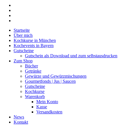
twitter
facebook
youtube
google-
plus
Close
Startseite
Menu
Über mich
Kochkurse in München
Kochevents in Bayern
Gutscheine
Gutschein als Download und zum selbstausdrucken
Zum Shop
Bücher
Getränke
Gewürze und Gewürzmischungen
Gourmetfonds | Jus | Saucen
Gutscheine
Kochkurse
Warenkorb
Mein Konto
Kasse
Versandkosten
News
Kontakt