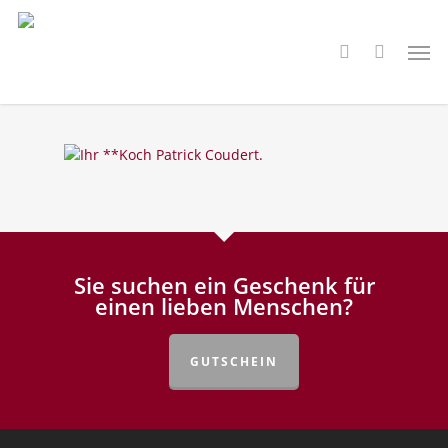
Skip
to
Men
search
main
content
Sie suchen ein Geschenk für
einen lieben Menschen?
GUTSCHEIN