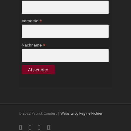
*
Vorname
*
Nachname
© 2022 Patrick Coudert |
Website by Regine Richter
twitter
facebook
youtube
google-