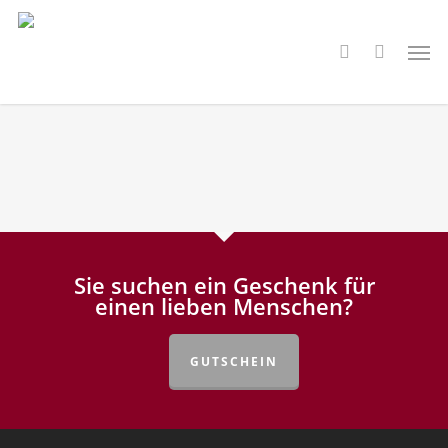
Skip
to
Men
search
main
content
Sie suchen ein Geschenk für
einen lieben Menschen?
GUTSCHEIN