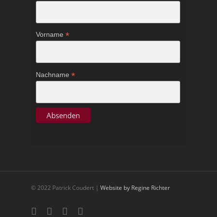
*
Vorname
*
Nachname
© 2022 Patrick Coudert |
Website by Regine Richter
twitter
facebook
youtube
google-