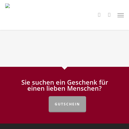
Skip
to
Men
search
main
content
Sie suchen ein Geschenk für
einen lieben Menschen?
GUTSCHEIN