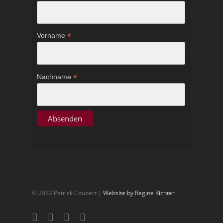
*
Vorname
*
Nachname
© 2022 Patrick Coudert |
Website by Regine Richter
twitter
facebook
youtube
google-