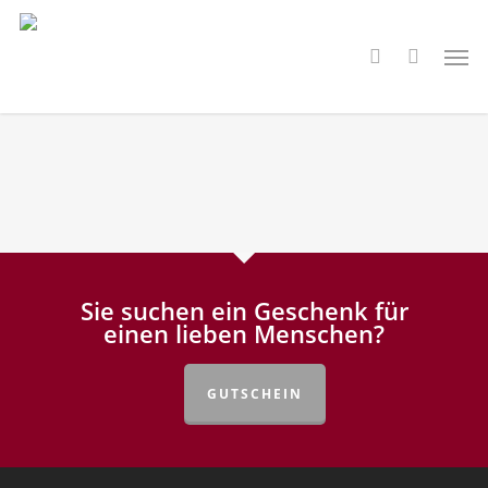
Skip
to
Men
search
main
content
Sie suchen ein Geschenk für
einen lieben Menschen?
GUTSCHEIN