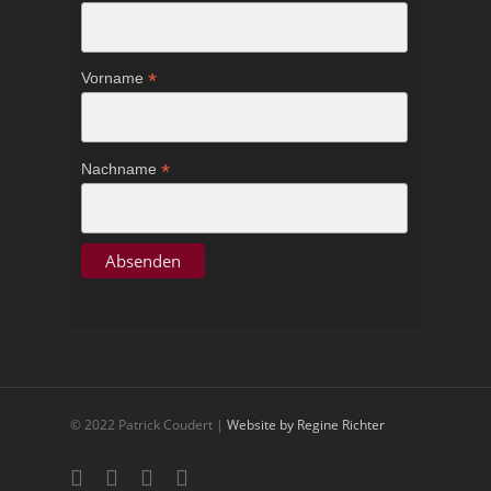
*
Vorname
*
Nachname
© 2022 Patrick Coudert |
Website by Regine Richter
twitter
facebook
youtube
google-