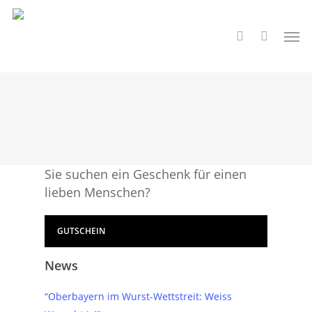
Skip
to
Men
search
main
content
Sie suchen ein Geschenk für einen
lieben Menschen?
GUTSCHEIN
News
“Oberbayern im Wurst-Wettstreit: Weiss